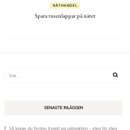
NÄTHANDEL
Spara tusenlappar på nätet
Sök
efter:
SENASTE INLÄGGEN
Så köper du fordon tryggt via nätauktion – steg för steg