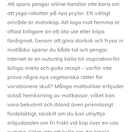
Att spara pengar online handlar inte bara om
att jaga rabatter på nya prylar. Ett viktigt
område är matinköp. Att laga mat hemma är
oftast billigare än att äta ute eller köpa
färdigmat. Genom att göra storkok och frysa in
matlådor sparar du både tid och pengar.
Internet är en outsinlig källa till inspiration för
billiga, enkla och goda recept – varför inte
prova några nya vegetariska rätter för
variationens skull? Många matbutiker erbjuder
också hemkörning av matkassar, vilket kan
vara bekvämt och ibland även prismässigt
fördelaktigt, särskilt om du kan utnyttja
erbjudanden om fri frakt vid köp över en viss
summa. Glöm inte att kolla om din lokala