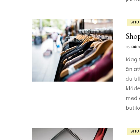
SHO
Shop
by
adm
Idag 
än at
du ti
kläder
med a
butik
SHO