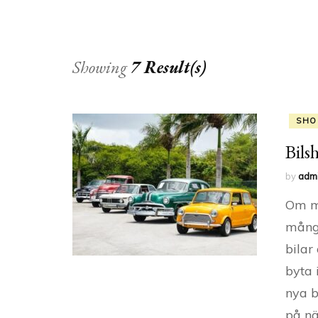
Showing
7 Result(s)
SHO
Bils
by
adm
Om ma
många
bilar
byta 
nya b
på nä