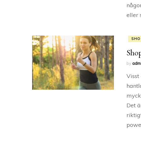
någon
eller
SHO
Shop
by
adm
Visst
hantl
mycke
Det ä
rikti
power