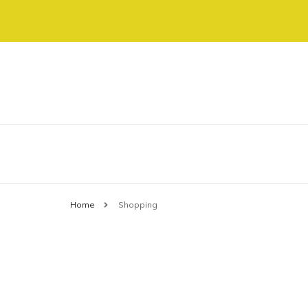
Allt om shopping online
shoppinggatan.se
Home
Shopping