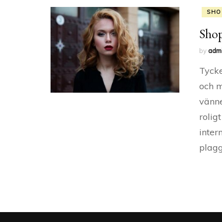
SHO
Sho
by
adm
Tyck
och 
vänne
rolig
inter
plagg