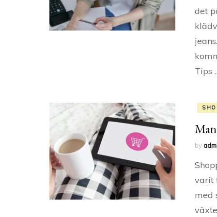
det p
klädv
jeans
komme
Tips 
SHO
Man 
by
adm
Shopp
varit 
med s
växte