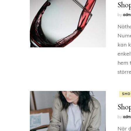
Shop
by
adm
Nätha
Numer
kan k
enkel
hem t
störr
SHO
Shop
by
adm
När d