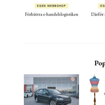
EGEN WEBBSHOP
EG
Förbättra e-handelslogistiken
Därför s
Pop