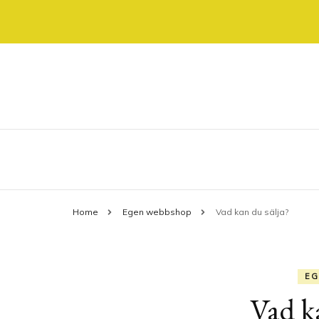
Allt om shopping online
shoppinggatan.se
Home
Egen webbshop
Vad kan du sälja?
EG
Vad k