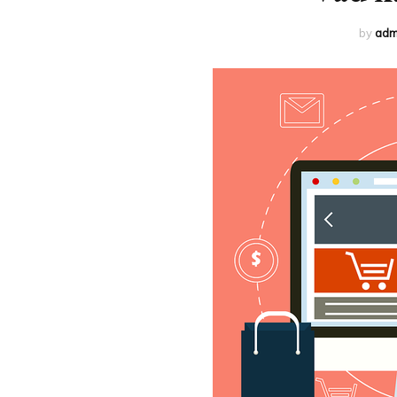
by
adm