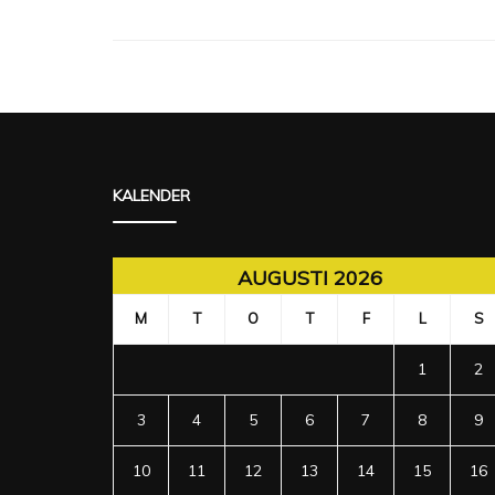
KALENDER
AUGUSTI 2026
M
T
O
T
F
L
S
1
2
3
4
5
6
7
8
9
10
11
12
13
14
15
16