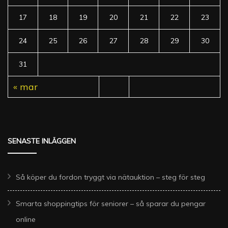
17
18
19
20
21
22
23
24
25
26
27
28
29
30
31
« mar
SENASTE INLÄGGEN
Så köper du fordon tryggt via nätauktion – steg för steg
Smarta shoppingtips för seniorer – så sparar du pengar
online