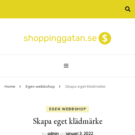
Allt om shopping online
shoppinggatan.se
Home
Egen webbshop
Skapa eget klädmärke
EGEN WEBBSHOP
Skapa eget klädmärke
by
admin
on
januari 3, 2022