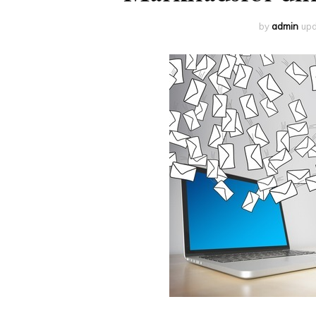
by
admin
up