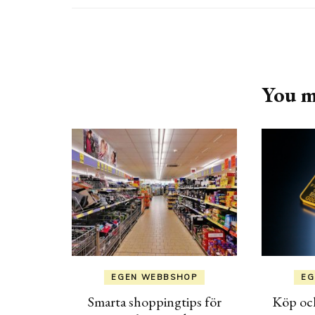
Post
Navigation
You ma
EGEN WEBBSHOP
EG
Smarta shoppingtips för
Köp och