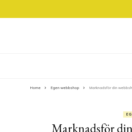
Allt om shopping online
shoppinggatan.se
Home
Egen webbshop
Marknadsför din webbs
EG
Marknadsför din